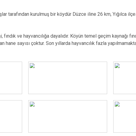
Gümüşova
Kaynaşlı
lar tarafından kurulmuş bir köydür Düzce iline 26 km, Yığılca ilçe
Yığılca
 fındık ve hayvancılığa dayalıdır. Köyün temel geçim kaynağı fındık
n hane sayısı çoktur. Son yıllarda hayvancılık fazla yapılmamakta