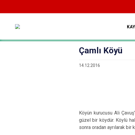
KA
Çamlı Köyü
14.12.2016
Köyün kurucusu Ali Çavuş'd
güzel bir köydür. Köylü ha
sonra oradan ayrılarak bir 