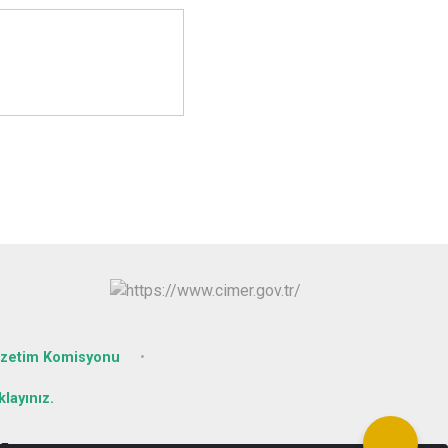
özetim Komisyonu
layınız.