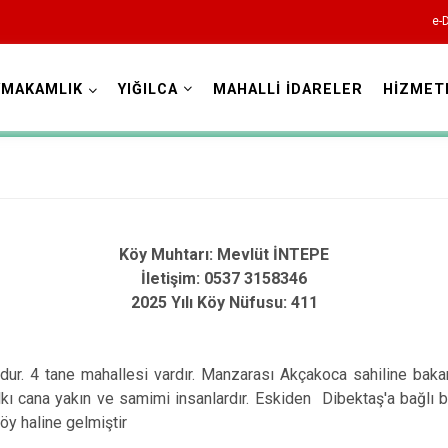
e-
YMAKAMLIK
YIĞILCA
MAHALLİ İDARELER
HİZMET
Düzce
Köy Muhtarı:
Mevlüt İNTEPE
İletişim: 0537 3158346
2025 Yılı Köy Nüfusu: 411
Cumayeri
Akçakoca
ur. 4 tane mahallesi vardır. Manzarası Akçakoca sahiline bakan
Çilimli
lkı cana yakın ve samimi insanlardır. Eskiden Dibektaş'a bağlı 
Gölyaka
köy haline gelmiştir