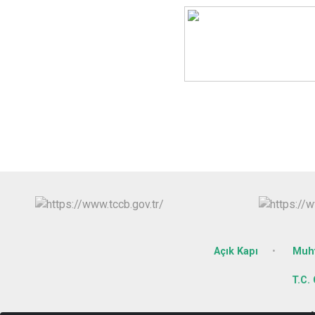
Açık Kapı
Muht
T.C.