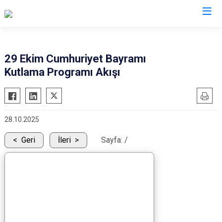
Düzce
29 Ekim Cumhuriyet Bayramı
Kutlama Programı Akışı
Cumayeri
Akçakoca
Çilimli
28.10.2025
Gölyaka
Gümüşova
Geri
İleri
Sayfa:
/
Kaynaşlı
Yığılca