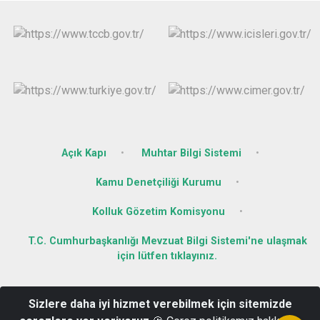
Açık Kapı
Muhtar Bilgi Sistemi
Kamu Denetçiliği Kurumu
Kolluk Gözetim Komisyonu
T.C. Cumhurbaşkanlığı Mevzuat Bilgi Sistemi'ne ulaşmak
için lütfen tıklayınız.
Atatürk Mahallesi Milli Egemenlik Caddesi No:7 Pk.: 89150
Sizlere daha iyi hizmet verebilmek için sitemizde
Yığılca/DÜZCE