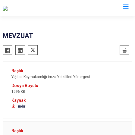
Düzce
MEVZUAT
Cumayeri
Akçakoca
Çilimli
Gölyaka
Yığılca Kaymakamlığı İmza Yetkilileri Yönergesi
Gümüşova
1596 KB
Kaynaşlı
Yığılca
indir