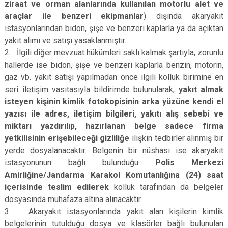
ziraat ve orman alanlarında kullanılan motorlu alet ve
araçlar ile benzeri ekipmanlar
) dışında akaryakıt
istasyonlarından bidon, şişe ve benzeri kaplarla ya da açıktan
yakıt alımı ve satışı yasaklanmıştır.
2. İlgili diğer mevzuat hükümleri saklı kalmak şartıyla, zorunlu
hallerde ise bidon, şişe ve benzeri kaplarla benzin, motorin,
gaz vb. yakıt satışı yapılmadan önce ilgili kolluk birimine en
seri iletişim vasıtasıyla bildirimde bulunularak,
yakıt almak
isteyen kişinin kimlik fotokopisinin arka yüzüne kendi el
yazısı ile adres, iletişim bilgileri, yakıtı alış sebebi ve
miktarı yazdırılıp, hazırlanan belge sadece firma
yetkilisinin erişebileceği gizliliğe
ilişkin tedbirler alınmış bir
yerde dosyalanacaktır. Belgenin bir nüshası ise akaryakıt
istasyonunun bağlı bulunduğu
Polis Merkezi
Amirliğine/Jandarma Karakol Komutanlığına (24) saat
içerisinde teslim edilerek
kolluk tarafından da belgeler
dosyasında muhafaza altına alınacaktır.
3. Akaryakıt istasyonlarında yakıt alan kişilerin kimlik
belgelerinin tutulduğu dosya ve klasörler bağlı bulunulan