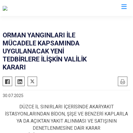
Düzce
ORMAN YANGINLARI İLE
MÜCADELE KAPSAMINDA
Cumayeri
UYGULANACAK YENİ
Akçakoca
TEDBİRLERE İLİŞKİN VALİLİK
Çilimli
KARARI
Gölyaka
Gümüşova
Kaynaşlı
30.07.2025
Yığılca
DÜZCE İL SINIRLARI İÇERİSİNDE AKARYAKIT
İSTASYONLARINDAN BİDON, ŞİŞE VE BENZERİ KAPLARLA
YA DA AÇIKTAN YAKIT ALINMASI VE SATIŞININ
DENETLENMESİNE DAİR KARAR