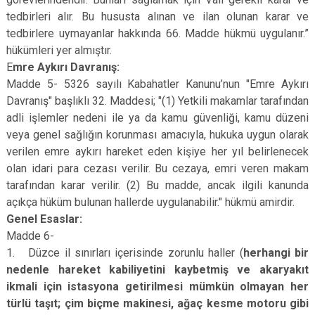
tedbirleri alır. Bu hususta alınan ve ilan olunan karar ve
tedbirlere uymayanlar hakkında 66. Madde hükmü uygulanır.”
hükümleri yer almıştır.
E
mre Aykırı Davranış:
Madde 5- 5326 sayılı Kabahatler Kanunu’nun "Emre Aykırı
Davranış" başlıklı 32. Maddesi; "(1) Yetkili makamlar tarafından
adli işlemler nedeni ile ya da kamu güvenliği, kamu düzeni
veya genel sağlığın korunması amacıyla, hukuka uygun olarak
verilen emre aykırı hareket eden kişiye her yıl belirlenecek
olan idari para cezası verilir. Bu cezaya, emri veren makam
tarafından karar verilir. (2) Bu madde, ancak ilgili kanunda
açıkça hüküm bulunan hallerde uygulanabilir." hükmü amirdir.
Genel Esaslar:
Madde 6-
1. Düzce il sınırları içerisinde zorunlu haller (
herhangi bir
nedenle hareket kabiliyetini kaybetmiş ve akaryakıt
ikmali için istasyona getirilmesi mümkün olmayan her
türlü taşıt; çim biçme makinesi, ağaç kesme motoru gibi