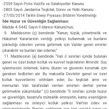
-2559 Sayılı Polis Vazife ve Salahiyetler Kanunu
-2803 Sayılı Jandarma Teşkilat, Görev ve Yetki Kanunu
-27/05/2014 Tarihli Enerji Piyasası Bildirim Yönetmeliği
İ
lde Huzur ve Güvenliğin Sağlanması:
Madde 4-5442 Sayılı İl İdaresi Kanunu’nun;
9. Maddesinin (ç) bendinde “Kanun, tüzük, yönetmelik ve
Hükümet Kararlarının verdiği yetkiyi kullanmak ve bunların
yüklediği ödevleri yerine getirmek için Valiler genel emirler
çıkarabilir ve bunları ilan ederler,”
11. Maddesinin (a) bendinde “Vali il sınırları içinde bulunan
genel ve özel bütün kolluk ve kuvvet teşkilatının Amiridir. Suç
işlenmesini önlemek, kamu düzen ve güvenini korumak için
gereken tedbirleri alır. Bu maksatla Devletin genel ve özel
kolluk kuvvetlerini istihdam eder, bu teşkilat amir ve
memurları Vali tarafından verilen emirleri derhal yerine
getirmekle yükümlüdür.” (c) bendinde “İl sınırları içinde huzur
ve güvenliğin, tasarrufa müteallik emniyetin, kamu esenliğinin
sağlanması ve önleyici kolluk yetkisi Vali’nin ödev ve
görevlerindendir. Bunları sağlamak için Vali gerekli karar ve