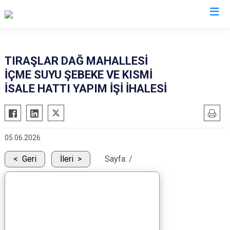
Düzce
TIRAŞLAR DAĞ MAHALLESİ
İÇME SUYU ŞEBEKE VE KISMİ
Cumayeri
İSALE HATTI YAPIM İŞİ İHALESİ
Akçakoca
Çilimli
Gölyaka
05.06.2026
Gümüşova
Geri
İleri
Sayfa:
/
Kaynaşlı
Yığılca